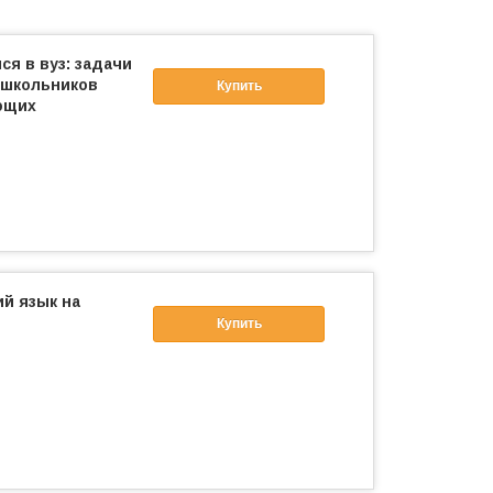
ся в вуз: задачи
 школьников
Купить
ющих
ий язык на
Купить