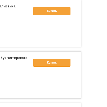
алистика.
Купить
 бухгалтерского
Купить