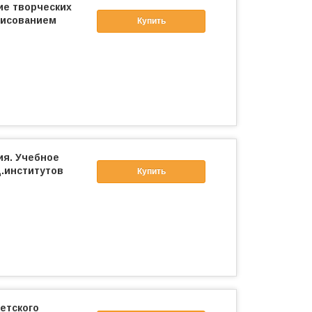
ие творческих
рисованием
Купить
ия. Учебное
.институтов
Купить
етского