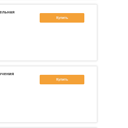
тельная
Купить
рчения
Купить