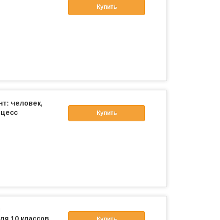
Купить
т: человек,
оцесс
Купить
ы
ля 10 классов
Купить