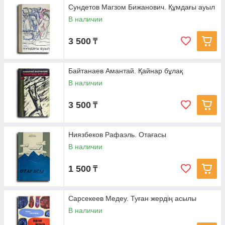
Сундетов Магзом Бижанович. Құмдағы ауыл
В наличии
3 500
₸
Байтанаев Амантай. Қайнар бұлақ
В наличии
3 500
₸
Ниязбеков Рафаэль. Отағасы
В наличии
1 500
₸
Сарсекеев Медеу. Туған жердің асылы
В наличии