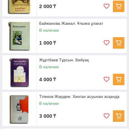
2 000
₸
Байжанова Жамал. Ұлыма ұлағат
В наличии
1 000
₸
Жұртбаев Тұрсын. Бейуақ
В наличии
4 000
₸
Тілеков Жәрдем. Хинган асуынан асқанда
В наличии
3 000
₸