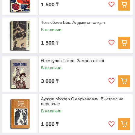
1 500
₸
Тогысбаев Бек. Алдыңғы толқын
В наличии
1 500
₸
Әлімқұлов Тәкен. Замана екпіні
В наличии
3 000
₸
Ауэзов Мухтар Омарханович. Выстрел на
перевале
В наличии
1 000
₸