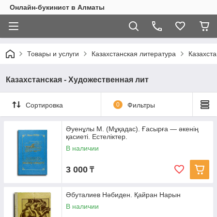
Онлайн-букинист в Алматы
Товары и услуги
Казахстанская литература
Казахста
Казахстанская - Художественная лит
Сортировка
0
Фильтры
Әуенұлы М. (Мұқадас). Ғасырға — әкенің
қасиеті. Естеліктер.
В наличии
3 000
₸
Әбуталиев Нәбиден. Қайран Нарын
В наличии