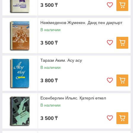
3 500
₸
Нәжімеденов Жұмекен. Даңқ пен дақпырт
В наличии
3 500
₸
Тарази Аким. Асу асу
В наличии
3 800
₸
Есенберлин Ильяс. Қатерлі өткел
В наличии
3 500
₸