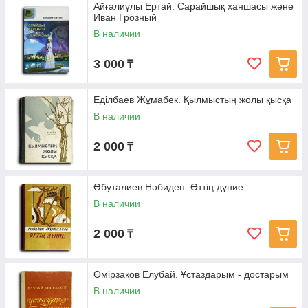
Айғалиұлы Ертай. Сарайшық ханшасы және
Иван Грозный
В наличии
3 000
₸
Еділбаев Жұмабек. Қылмыстың жолы қысқа
В наличии
2 000
₸
Әбуталиев Нәбиден. Өттің дүние
В наличии
2 000
₸
Өмірзақов Елубай. Ұстаздарым - достарым
В наличии