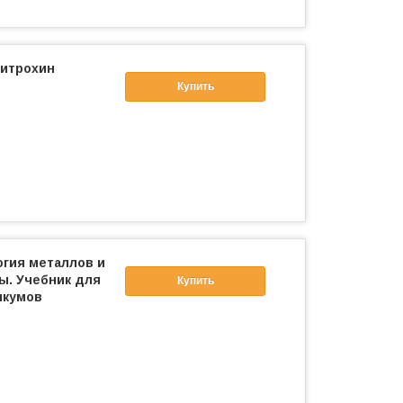
Митрохин
Купить
огия металлов и
ы. Учебник для
Купить
икумов