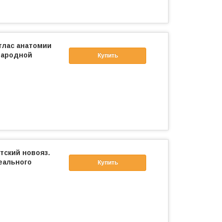
тлас анатомии
народной
Купить
тский новояз.
еального
Купить