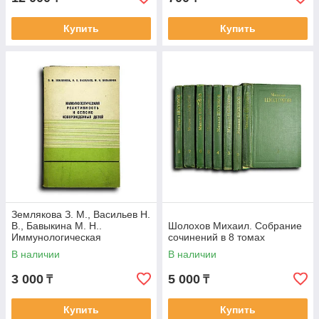
Купить
Купить
Землякова З. М., Васильев Н.
В., Бавыкина М. Н..
Шолохов Михаил. Собрание
Иммунологическая
сочинений в 8 томах
реактивность и сепсис
В наличии
В наличии
новорожденных детей
3 000
5 000
₸
₸
Купить
Купить