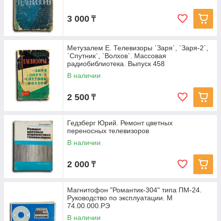
3 000
₸
Метузалем Е. Телевизоры `Заря`, `Заря-2`,
`Спутник`, `Волхов`. Массовая
радиобиблиотека. Выпуск 458
В наличии
2 500
₸
Гедзберг Юрий. Ремонт цветных
переносных телевизоров
В наличии
2 000
₸
Магнитофон "Романтик-304" типа ПМ-24.
Руководство по эксплуатации. М
74.00.000.РЭ
В наличии