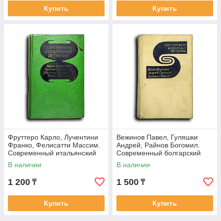
Купить
Купить
Фруттеро Карло, Лучентини
Вежинов Павел, Гуляшки
Франко, Фелисатти Массим.
Андрей, Райнов Богомил.
Современный итальянский
Современный болгарский
детектив: Его посетило в
детектив: Добровольное
В наличии
В наличии
признание.
1 200
1 500
₸
₸
Купить
Купить