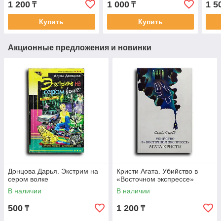
1 200
1 000
1 5
₸
₸
итальянский детектив: Его
литературы
приз
посетило в
Купить
Купить
Акционные предложения и новинки
Донцова Дарья. Экстрим на
Кристи Агата. Убийство в
сером волке
«Восточном экспрессе»
В наличии
В наличии
500
1 200
₸
₸