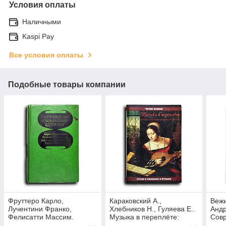
Условия оплаты
Наличными
Kaspi Pay
Все условия оплаты
Подобные товары компании
Фруттеро Карло,
Караковский А.,
Вежи
Лучентини Франко,
Хлебников Н., Гуляева Е..
Андр
Фелисатти Массим.
Музыка в переплёте:
Сов
Современный
Антология современной
дете