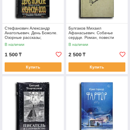
Стефанович Александр
Булгаков Михаил
Анатольевич. День Божоле.
Афанасьевич. Собачье
Озорные рассказы;
сердце. Роман, повести
Казанова-2000: Разговоры о
В наличии
В наличии
жизни, любви,
1 500
2 500
₸
₸
Купить
Купить