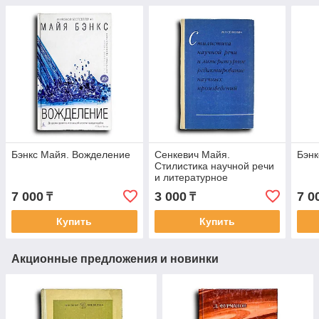
Бэнкс Майя. Вожделение
Сенкевич Майя.
Бэнк
Стилистика научной речи
и литературное
редактирование научных
7 000
3 000
7 0
₸
₸
произведении. Учеб,
пособие для
Купить
Купить
Акционные предложения и новинки