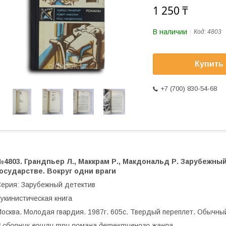
1 250 ₸
В наличии
Код:
4803
Купить
+7 (700) 830-54-68
№4803. Грандпьер Л., Маккрам Р., Макдональд Р. Зарубежны
осударстве. Вокруг одни враги
ерия: Зарубежный детектив
укинистическая книга
осква. Молодая гвардия. 1987г. 605с. Твердый переплет. Обычны
 сборник вошли три романа детективного жанра.