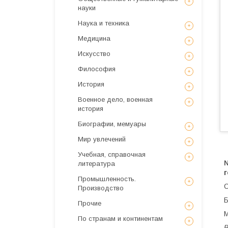
науки
Наука и техника
Медицина
Искусствo
Философия
История
Военное дело, военная
история
Биографии, мемуары
Мир увлечений
Учебная, справочная
литература
г
Промышленность.
С
Производство
Б
Прочие
М
По странам и континентам
В