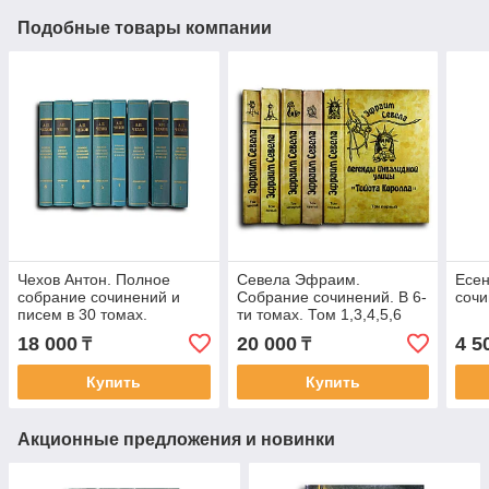
Подобные товары компании
Чехов Антон. Полное
Севела Эфраим.
Есен
собрание сочинений и
Собрание сочинений. В 6-
сочи
писем в 30 томах.
ти томах. Том 1,3,4,5,6
Сочинения в 18 томах.
18 000
20 000
4 5
₸
₸
Комплект
Купить
Купить
Акционные предложения и новинки