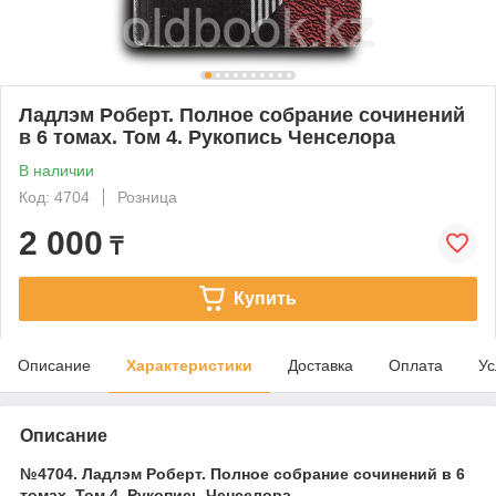
Ладлэм Роберт. Полное собрание сочинений
в 6 томах. Том 4. Рукопись Ченселора
В наличии
Код: 4704
Розница
2 000
₸
Купить
Описание
Характеристики
Доставка
Оплата
Ус
Описание
№4704. Ладлэм Роберт. Полное собрание сочинений в 6
томах. Том 4. Рукопись Ченселора.