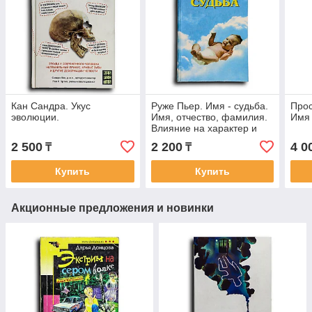
Кан Сандра. Укус
Руже Пьер. Имя - судьба.
Прос
эволюции.
Имя, отчество, фамилия.
Имя 
Влияние на характер и
судьбу человека
2 500
2 200
4 0
₸
₸
Купить
Купить
Акционные предложения и новинки