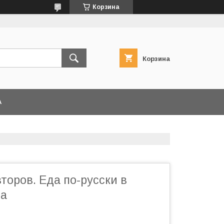
Корзина
Корзина
А
торов. Еда по-русски в
ка