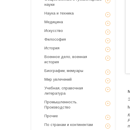
науки
Наука и техника
Медицина
Искусствo
Философия
История
Военное дело, военная
история
Биографии, мемуары
Мир увлечений
Учебная, справочная
№
литература
Э
Промышленность.
М
Производство
К
Прочие
Р
По странам и континентам
т