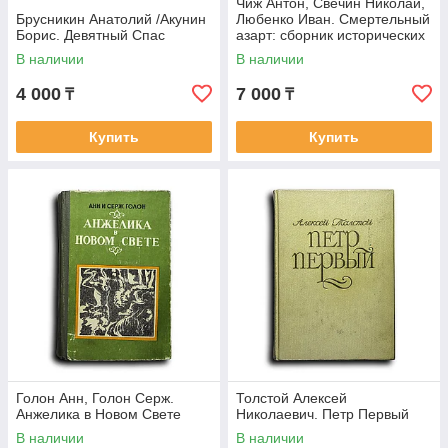
Чиж Антон, Свечин Николай,
Брусникин Анатолий /Акунин
Любенко Иван. Смертельный
Борис. Девятный Спас
азарт: сборник исторических
детективов о роковы
В наличии
В наличии
4 000
7 000
₸
₸
Купить
Купить
Голон Анн, Голон Серж.
Толстой Алексей
Анжелика в Новом Свете
Николаевич. Петр Первый
В наличии
В наличии