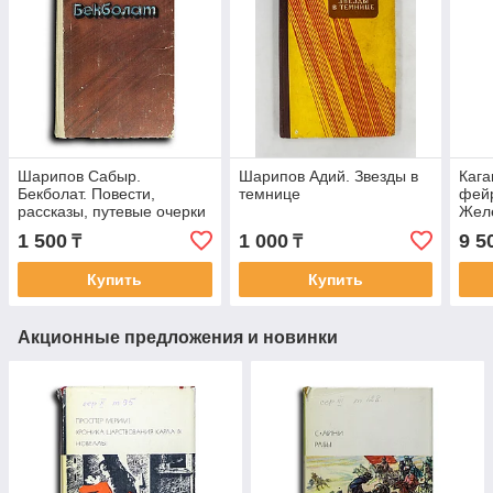
Шарипов Сабыр.
Шарипов Адий. Звезды в
Кага
Бекболат. Повести,
темнице
фейр
рассказы, путевые очерки
Жел
1 500
1 000
9 5
₸
₸
Купить
Купить
Акционные предложения и новинки