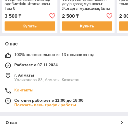
әдебиетінің кітапханасы.
дәуір қазақ музыкасы:
том
Том 8
Жоғарғы музыкалық білім
беретін арнаулы оқу
3 500
2 500
2 0
₸
₸
орындарына арналған
Купить
Купить
О нас
100% положительных из 13 отзывов за год
Работает с 07.11.2024
г. Алматы
Уалиханова 83, Алматы, Казахстан
Контакты
Сегодня работает с 11:00 до 18:00
Показать весь график работы
О нас