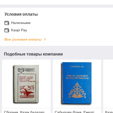
Условия оплаты
Наличными
Kaspi Pay
Все условия оплаты
Подобные товары компании
Сборник. Қазақ балалар
Сабырова Әлия. Ежелгі
Қаза