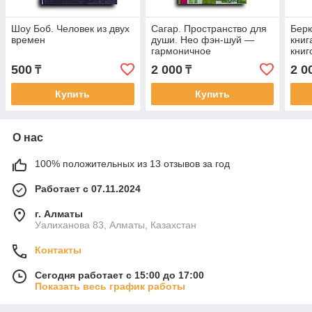
Шоу Боб. Человек из двух
Сагар. Пространство для
Берк
времен
души. Нео фэн-шуй —
книг
гapмоничное
кни
обустройство дома и
500
2 000
2 0
₸
₸
офиса
Купить
Купить
О нас
100% положительных из 13 отзывов за год
Работает с 07.11.2024
г. Алматы
Уалиханова 83, Алматы, Казахстан
Контакты
Сегодня работает с 15:00 до 17:00
Показать весь график работы