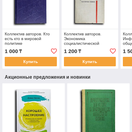
Коллектив авторов. Кто
Коллектив авторов.
Колл
есть кто в мировой
Экономика
Инф
политике
социалистической
обще
промышленности
Поли
1 000
1 200
1 5
₸
₸
обра
Каза
Купить
Купить
Акционные предложения и новинки