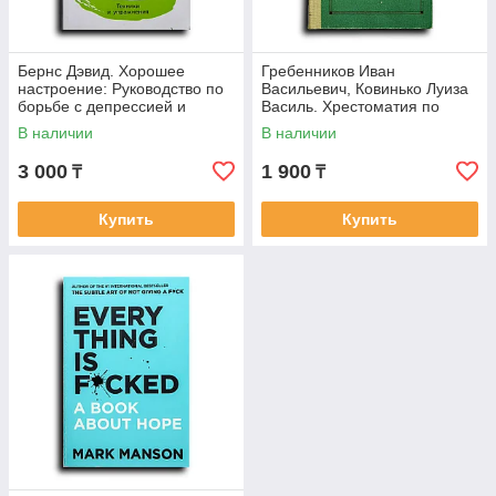
Бернс Дэвид. Хорошее
Гребенников Иван
настроение: Руководство по
Васильевич, Ковинько Луиза
борьбе с депрессией и
Василь. Хрестоматия по
тревожностью. Техники и
этике и психологии семейной
В наличии
В наличии
упражнения
жизни: Учеб.
3 000
1 900
₸
₸
Купить
Купить