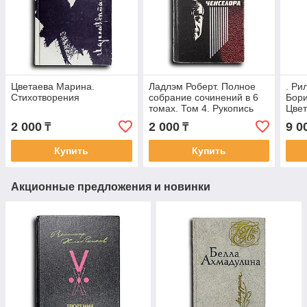
Цветаева Марина.
Ладлэм Роберт. Полное
. Ри
Стихотворения
собрание сочинений в 6
Бори
томах. Том 4. Рукопись
Цвет
Ченселора
года
2 000
2 000
9 0
₸
₸
Купить
Купить
Акционные предложения и новинки