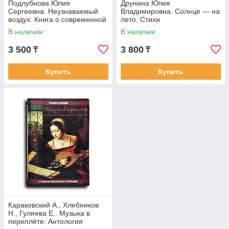
Подлубнова Юлия
Друнина Юлия
Сергеевна. Неузнаваемый
Владимировна. Солнце — на
воздух: Книга о современной
лето. Стихи
уральской поэзии
В наличии
В наличии
3 500
3 800
₸
₸
Купить
Купить
Караковский А., Хлебников
Н., Гуляева Е.. Музыка в
переплёте: Антология