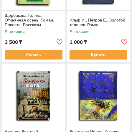
Щербакова Галина.
Отчаянная осень: Роман.
Ильф И., Петров Е.. Золотой
Повести. Рассказы
теленок. Роман
В наличии
В наличии
3 500
1 000
₸
₸
Купить
Купить
Аксёнов Василий.
Булгакова Ирина. Лучшие