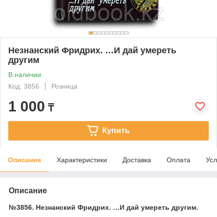
Незнанский Фридрих. …И дай умереть
другим
В наличии
Код: 3856
Розница
1 000
₸
Купить
Описание
Характеристики
Доставка
Оплата
Усл
Описание
№3856. Незнанский Фридрих. …И дай умереть другим.