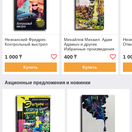
Незнанский Фридрих.
Михайлов Михаил. Адам
Незн
Контрольный выстрел
Адамыч и другие.
Отм
Избранные произведения
1 000
400
1 0
₸
₸
Купить
Купить
Акционные предложения и новинки