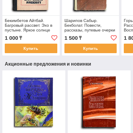
Бекимбетов Айтбай.
Шарипов Сабыр.
Горь
Багровый рассвет. Эхо в
Бекболат. Повести,
Расс
пустыне. Яркое солнце
рассказы, путевые очерки
Вос
надежды. Доверие.
1 000
1 500
1 8
₸
₸
Роман, повести и
рассказы
Купить
Купить
Акционные предложения и новинки