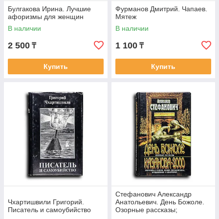
Булгакова Ирина. Лучшие
Фурманов Дмитрий. Чапаев.
афоризмы для женщин
Мятеж
В наличии
В наличии
2 500
1 100
₸
₸
Купить
Купить
Стефанович Александр
Чхартишвили Григорий.
Анатольевич. День Божоле.
Писатель и самоубийство
Озорные рассказы;
Казанова-2000: Разговоры о