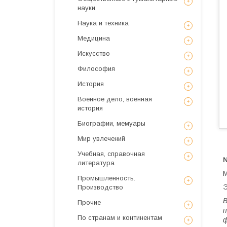
науки
Наука и техника
Медицина
Искусствo
Философия
История
Военное дело, военная
история
Биографии, мемуары
Мир увлечений
Учебная, справочная
литература
М
Промышленность.
Э
Производство
В
Прочие
п
По странам и континентам
ф