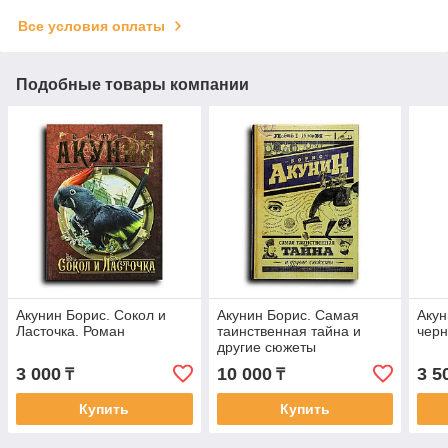
Все условия оплаты
Подобные товары компании
Акунин Борис. Сокол и
Акунин Борис. Самая
Акун
Ласточка. Роман
таинственная тайна и
чер
другие сюжеты
3 000
10 000
3 5
₸
₸
Купить
Купить