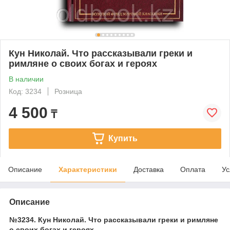
Кун Николай. Что рассказывали греки и
римляне о своих богах и героях
В наличии
Код: 3234
Розница
4 500
₸
Купить
Описание
Характеристики
Доставка
Оплата
Ус
Описание
№3234. Кун Николай. Что рассказывали греки и римляне
о своих богах и героях.