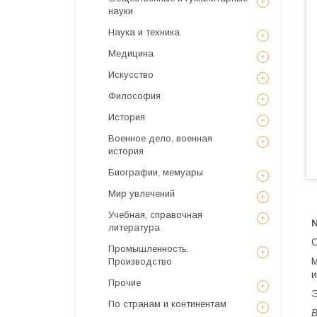
науки
Наука и техника
Медицина
Искусствo
Философия
История
Военное дело, военная
история
Биографии, мемуары
Мир увлечений
Учебная, справочная
№
литература
С
Промышленность.
М
Производство
и
Прочие
Э
По странам и континентам
В