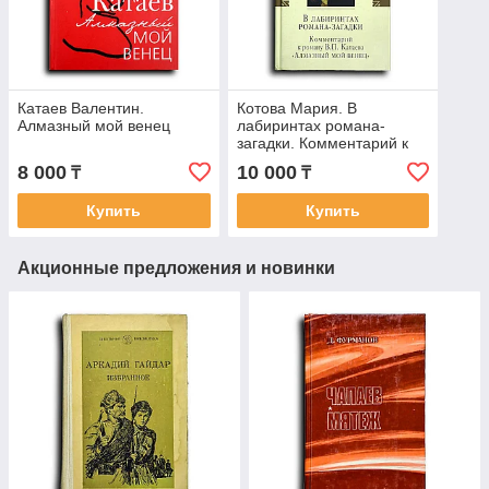
Катаев Валентин.
Котова Мария. В
Алмазный мой венец
лабиринтах романа-
загадки. Комментарий к
роману В. П. Катаева
8 000
10 000
₸
₸
«Алмазный мой венец»
Купить
Купить
Акционные предложения и новинки