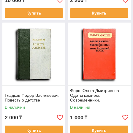
10 000
2 200
₸
₸
Купить
Купить
Форш Ольга Дмитриевна.
Гладков Федор Васильевич.
Одеты камнем.
Повесть о детстве
Современники.
Михайловский замок
В наличии
В наличии
2 000
1 000
₸
₸
Купить
Купить