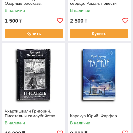
Озорные рассказы;
сердце. Роман, повести
Казанова-2000: Разговоры о
В наличии
В наличии
жизни, любви,
1 500
2 500
₸
₸
Купить
Купить
Чхартишвили Григорий.
Писатель и самоубийство
Каракур Юрий. Фарфор
В наличии
В наличии