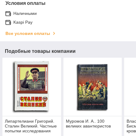
Условия оплаты
Наличными
Kaspi Pay
Все условия оплаты
Подобные товары компании
Липартелиани Григорий.
Муромов И. А.. 100
Влас
Сталин Великий. Частные
великих авантюристов
Бисм
попытки исследования
кро
феномена личности И.В.