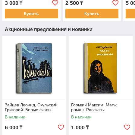
3 000
2 500
5 0
₸
₸
Сталина
Купить
Купить
Акционные предложения и новинки
Зайцев Леонид, Скульский
Горький Максим. Мать:
Григорий. Белые скалы
роман. Рассказы
В наличии
В наличии
6 000
1 000
₸
₸