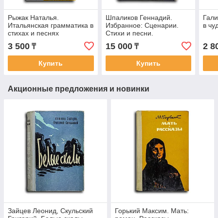
Рыжак Наталья.
Шпаликов Геннадий.
Гали
Итальянская грамматика в
Избранное: Сценарии.
в чу
стихах и песнях
Стихи и песни.
Разрозненные заметки
3 500
15 000
2 8
₸
₸
Купить
Купить
Акционные предложения и новинки
Зайцев Леонид, Скульский
Горький Максим. Мать: