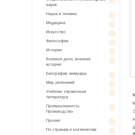
науки
Наука и техника
Медицина
Искусствo
Философия
История
Военное дело, военная
история
Биографии, мемуары
Мир увлечений
Учебная, справочная
№
литература
М
Промышленность.
Э
Производство
Н
Прочие
Б
По странам и континентам
ж