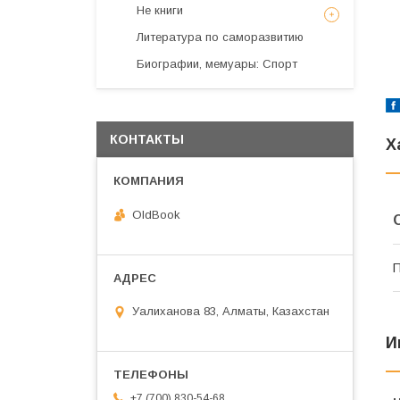
Не книги
Литература по саморазвитию
Биографии, мемуары: Спорт
КОНТАКТЫ
Х
OldBook
П
Уалиханова 83, Алматы, Казахстан
И
+7 (700) 830-54-68