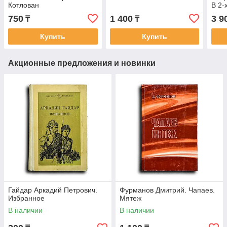
Котлован
В 2-
750
1 400
3 9
₸
₸
Купить
Купить
Акционные предложения и новинки
Гайдар Аркадий Петрович.
Фурманов Дмитрий. Чапаев.
Избранное
Мятеж
В наличии
В наличии