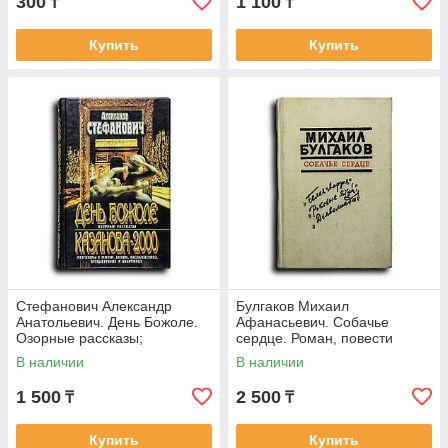
300
1 100
₸
₸
Купить
Купить
Стефанович Александр
Булгаков Михаил
Анатольевич. День Божоле.
Афанасьевич. Собачье
Озорные рассказы;
сердце. Роман, повести
Казанова-2000: Разговоры о
В наличии
В наличии
жизни, любви,
1 500
2 500
₸
₸
Купить
Купить