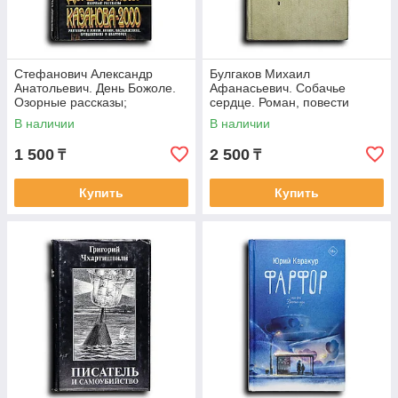
Стефанович Александр
Булгаков Михаил
Анатольевич. День Божоле.
Афанасьевич. Собачье
Озорные рассказы;
сердце. Роман, повести
Казанова-2000: Разговоры о
В наличии
В наличии
жизни, любви,
1 500
2 500
₸
₸
Купить
Купить