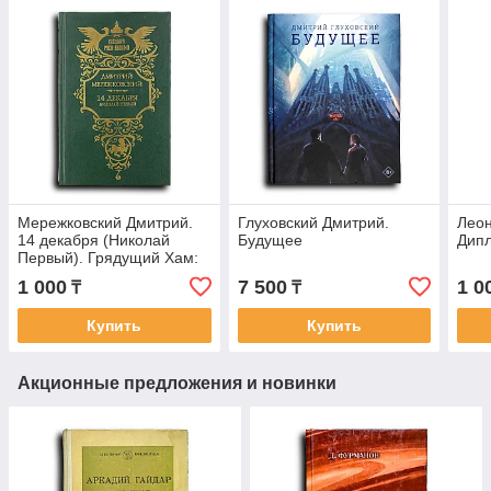
Мережковский Дмитрий.
Глуховский Дмитрий.
Леон
14 декабря (Николай
Будущее
Дипл
Первый). Грядущий Хам:
Вместо послесловия
1 000
7 500
1 0
₸
₸
Купить
Купить
Акционные предложения и новинки