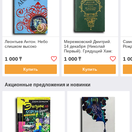
Леонтьев Антон. Небо
Мережковский Дмитрий.
Сам
слишком высоко
14 декабря (Николай
Рож
Первый). Грядущий Хам:
Вместо послесловия
1 000
1 000
1 0
₸
₸
Купить
Купить
Акционные предложения и новинки