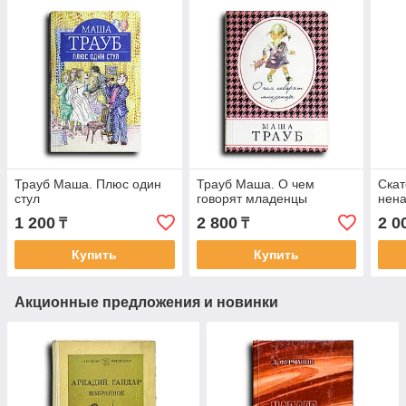
Трауб Маша. Плюс один
Трауб Маша. О чем
Скат
стул
говорят младенцы
нена
1 200
2 800
2 0
₸
₸
Купить
Купить
Акционные предложения и новинки