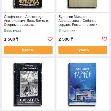
Стефанович Александр
Булгаков Михаил
Анатольевич. День Божоле.
Афанасьевич. Собачье
Озорные рассказы;
сердце. Роман, повести
Казанова-2000: Разговоры о
В наличии
В наличии
жизни, любви,
1 500
2 500
₸
₸
Купить
Купить