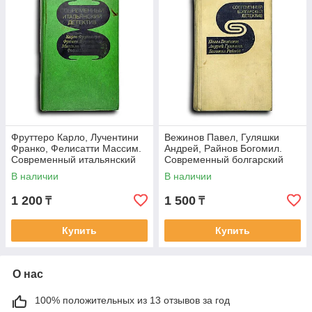
Фруттеро Карло, Лучентини
Вежинов Павел, Гуляшки
Франко, Фелисатти Массим.
Андрей, Райнов Богомил.
Современный итальянский
Современный болгарский
детектив: Его посетило в
детектив: Добровольное
В наличии
В наличии
признание.
1 200
1 500
₸
₸
Купить
Купить
О нас
100% положительных из 13 отзывов за год