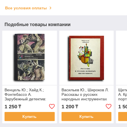
Все условия оплаты
Подобные товары компании
Венцель Ю.; Хайд К.;
Васильев Ю., Широков Л.
Щети
Фонтебассо А.
Рассказы о русских
А. К
Зарубежный детектив:
народных инструментах
порт
Лоргаль. Десятый
Туха
1 250
1 200
1 5
₸
₸
крестовый. Ударами
шпаги.
Купить
Купить