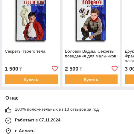
Секреты твоего тела
Воловик Вадим. Секреты
Дру
поведения для мальчиков
Фран
плюю
восп
1 500
2 500
3 0
₸
₸
Купить
Купить
О нас
100% положительных из 13 отзывов за год
Работает с 07.11.2024
г. Алматы