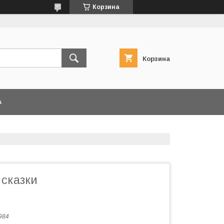
Корзина
Корзина
А
 сказки
984