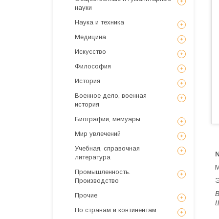
науки
Наука и техника
Медицина
Искусствo
Философия
История
Военное дело, военная
история
Биографии, мемуары
Мир увлечений
Учебная, справочная
№
литература
М
Промышленность.
Э
Производство
В
Прочие
Ш
По странам и континентам