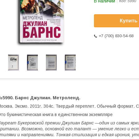
В наличии
Код:
5990
Купить
+7 (700) 830-54-68
№5990. Барнс Джулиан. Метроленд.
осква. Эксмо. 2011г. 304с. Твердый переплет. Обычный формат. 
то букинистическая книга в единственном экземпляре
ауреат Букеровской премии Джулиан Барнс —один из самых ярки
ритании. Возможно, основной его талант — умение легко и ест
тилями и направлениями. Тонкая стилизация и едкая ирония, у