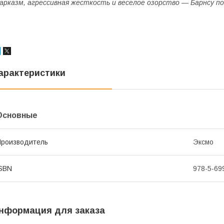
арказм, агрессивная жесткость и веселое озорство — Барнсу по
арактеристики
Основные
роизводитель
Эксмо
SBN
978-5-69
нформация для заказа