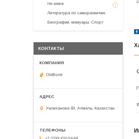
с
Не книги
Литература по саморазвитию
Биографии, мемуары: Спорт
Х
КОНТАКТЫ
OldBook
П
I
Уалиханова 83, Алматы, Казахстан
И
+7 (700) 830-54-68