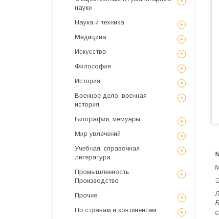
науки
Наука и техника
Медицина
Искусствo
Философия
История
Военное дело, военная
история
Биографии, мемуары
Мир увлечений
Учебная, справочная
литература
М
Промышленность.
Э
Производство
Л
Прочие
Б
По странам и континентам
с