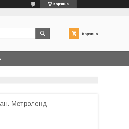
Корзина
Корзина
А
ан. Метроленд