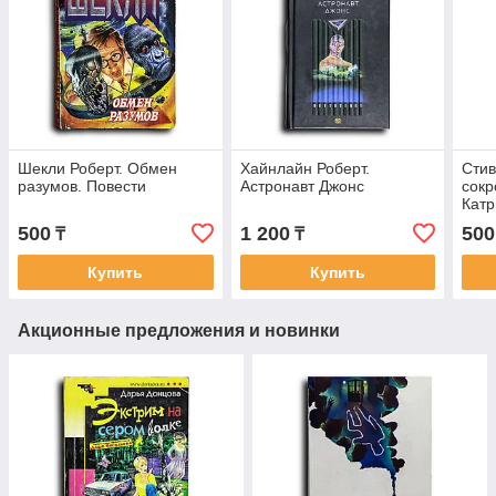
Шекли Роберт. Обмен
Хайнлайн Роберт.
Стив
разумов. Повести
Астронавт Джонс
сок
Кат
500
1 200
500
₸
₸
Купить
Купить
Акционные предложения и новинки