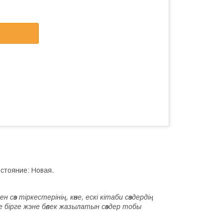
остояние: Новая.
з тіркестерінің, көне, ескі кітаби сөздердің
е бірге жэне бөлек жазылатын сөздер тобы