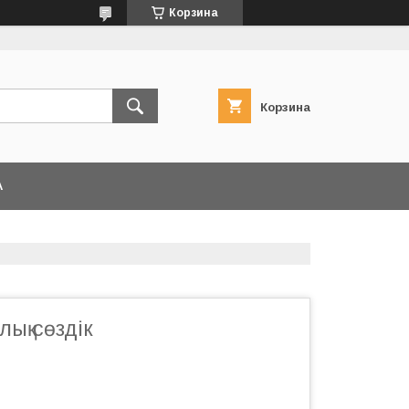
Корзина
Корзина
А
ық сөздік