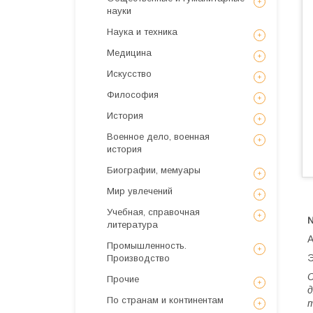
науки
Наука и техника
Медицина
Искусствo
Философия
История
Военное дело, военная
история
Биографии, мемуары
Мир увлечений
Учебная, справочная
литература
А
Промышленность.
Э
Производство
С
Прочие
д
По странам и континентам