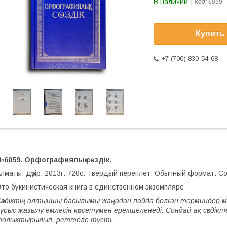
В наличии
Код:
6059
Купить
+7 (700) 830-54-68
№6059. Орфографиялық сөздік.
лматы. Дәуір. 2013г. 720с. Твердый переплет. Обычный формат. С
то букинистическая книга в единственном экземпляре
өздіктің алтыншы басылымы жаңадан пайда болған терминдер мен сө
ұрыс жазылу емлесін көрсетумен ерекшеленеді. Сондай-ақ сөздікт
толыктырылып, реттеле түсті.