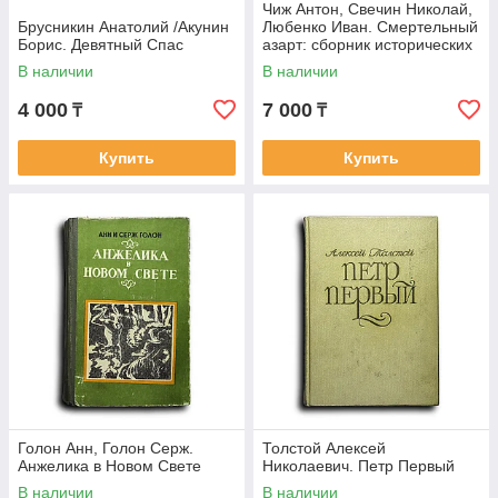
Чиж Антон, Свечин Николай,
Брусникин Анатолий /Акунин
Любенко Иван. Смертельный
Борис. Девятный Спас
азарт: сборник исторических
детективов о роковы
В наличии
В наличии
4 000
7 000
₸
₸
Купить
Купить
Голон Анн, Голон Серж.
Толстой Алексей
Анжелика в Новом Свете
Николаевич. Петр Первый
В наличии
В наличии