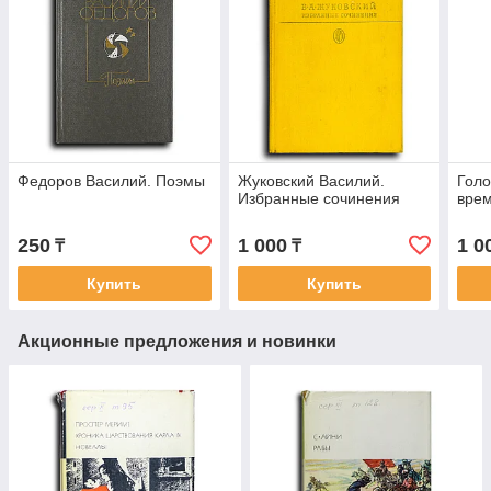
Федоров Василий. Поэмы
Жуковский Василий.
Голо
Избранные сочинения
вре
250
1 000
1 0
₸
₸
Купить
Купить
Акционные предложения и новинки