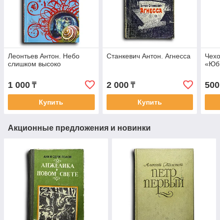
Леонтьев Антон. Небо
Станкевич Антон. Агнесса
Чехо
слишком высоко
«Юб
1 000
2 000
500
₸
₸
Купить
Купить
Акционные предложения и новинки