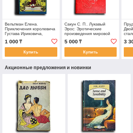
Вельтман Елена.
Сакун С. П.. Лукавый
Пруд
Приключения королевича
Эрос: Эротические
Двой
Густава Ириковича,
произведения мировой
стал
жениха царевны Ксении
литературы
1 000
5 000
3 3
₸
₸
Годуновой
Купить
Купить
Акционные предложения и новинки