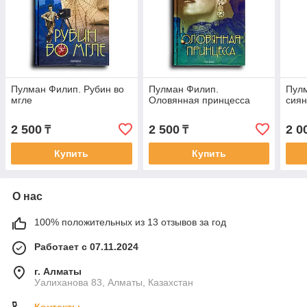
Пулман Филип. Рубин во
Пулман Филип.
Пул
мгле
Оловянная принцесса
сия
2 500
2 500
2 0
₸
₸
Купить
Купить
О нас
100% положительных из 13 отзывов за год
Работает с 07.11.2024
г. Алматы
Уалиханова 83, Алматы, Казахстан