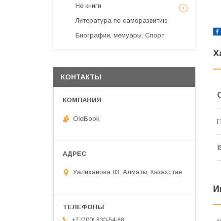
Не книги
Литература по саморазвитию
Биографии, мемуары: Спорт
Х
КОНТАКТЫ
OldBook
П
I
Уалиханова 83, Алматы, Казахстан
И
+7 (700) 830-54-68