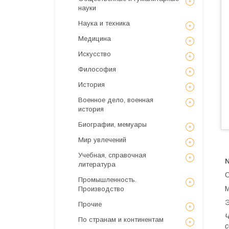
науки
Наука и техника
Медицина
Искусствo
Философия
История
Военное дело, военная
история
Биографии, мемуары
Мир увлечений
Учебная, справочная
литература
С
Промышленность.
М
Производство
Э
Прочие
Ч
По странам и континентам
с