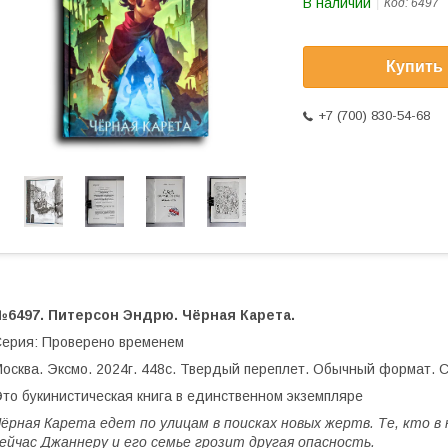
В наличии
Код:
6497
Купить
+7 (700) 830-54-68
№6497. Питерсон Эндрю. Чёрная Карета.
ерия: Проверено временем
осква. Эксмо. 2024г. 448с. Твердый переплет. Обычный формат. 
то букинистическая книга в единственном экземпляре
ёрная Карета едет по улицам в поисках новых жертв. Те, кто в
ейчас Джаннеру и его семье грозит другая опасность.