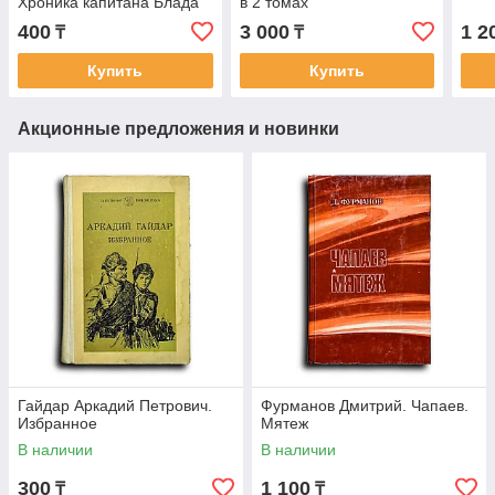
Хроника капитана Блада
в 2 томах
400
3 000
1 2
₸
₸
Купить
Купить
Акционные предложения и новинки
Гайдар Аркадий Петрович.
Фурманов Дмитрий. Чапаев.
Избранное
Мятеж
В наличии
В наличии
300
1 100
₸
₸