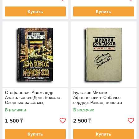
Купить
Купить
Стефанович Александр
Булгаков Михаил
Анатольевич. День Божоле.
Афанасьевич. Собачье
Озорные рассказы;
сердце. Роман, повести
Казанова-2000: Разговоры о
В наличии
В наличии
жизни, любви,
1 500
2 500
₸
₸
Купить
Купить