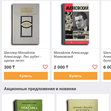
Шеллер-Михайлов
Михайлов Александр.
Шел
Александр. Лес рубят -
Маяковский
Алек
щепки летят
боло
жить
300
2 000
6 0
₸
₸
Купить
Купить
Акционные предложения и новинки