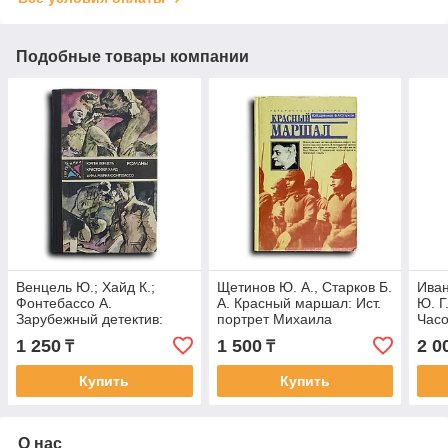
Подобные товары компании
Венцель Ю.; Хайд К.;
Щетинов Ю. А., Старков Б.
Иван
Фонтебассо А.
А. Красный маршал: Ист.
Ю. Г
Зарубежный детектив:
портрет Михаила
Часо
Лоргаль. Десятый
Тухачевского
гран
1 250
1 500
2 0
₸
₸
крестовый. Ударами
исто
шпаги.
Купить
Купить
О нас