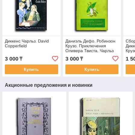
Диккенс Чарльз. David
Даниэль Дефо. Робинзон
Сбор
Copperfield
Крузо. Приключения
Дикк
Оливера Твиста. Чарльз
Круз
Диккенс
Олив
3 000
3 000
1 5
₸
₸
Купить
Купить
Акционные предложения и новинки