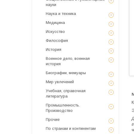
науки
Наука и техника
Медицина
Искусствo
Философия
История
Военное дело, военная
история
Биографии, мемуары
Мир увлечений
Учебная, справочная
№
литература
К
Промышленность.
Э
Производство
Д
Прочие
г
По странам и континентам
ч