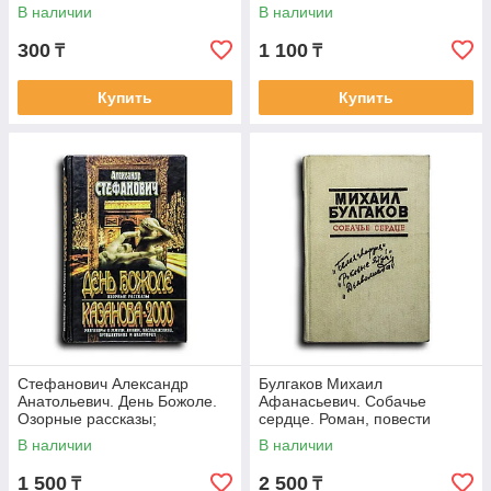
В наличии
В наличии
300
1 100
₸
₸
Купить
Купить
Стефанович Александр
Булгаков Михаил
Анатольевич. День Божоле.
Афанасьевич. Собачье
Озорные рассказы;
сердце. Роман, повести
Казанова-2000: Разговоры о
В наличии
В наличии
жизни, любви,
1 500
2 500
₸
₸