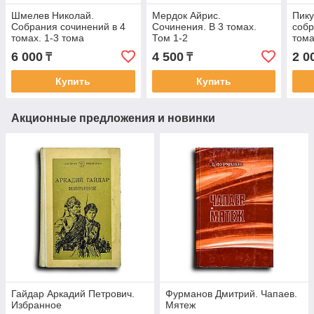
Шмелев Николай.
Мердок Айрис.
Пику
Собрания сочинений в 4
Сочинения. В 3 томах.
собр
томах. 1-3 тома
Том 1-2
тома
6 000
4 500
2 0
₸
₸
Купить
Купить
Акционные предложения и новинки
Гайдар Аркадий Петрович.
Фурманов Дмитрий. Чапаев.
Избранное
Мятеж