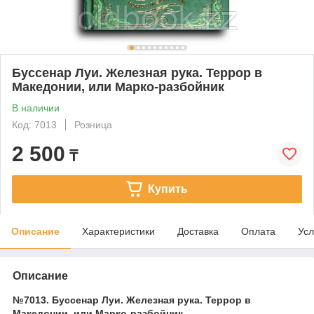
Буссенар Луи. Железная рука. Террор в
Македонии, или Марко-разбойник
В наличии
Код: 7013
Розница
2 500
₸
Купить
Описание
Характеристики
Доставка
Оплата
Усл
Описание
№7013. Буссенар Луи. Железная рука. Террор в
Македонии, или Марко-разбойник.