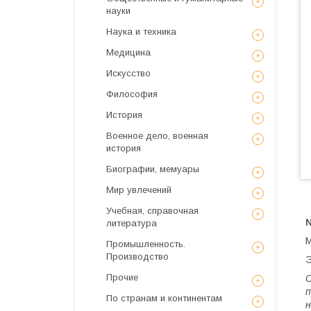
науки
Наука и техника
Медицина
Искусствo
Философия
История
Военное дело, военная
история
Биографии, мемуары
Мир увлечений
Учебная, справочная
№
литература
М
Промышленность.
Производство
Э
Прочие
С
п
По странам и континентам
н