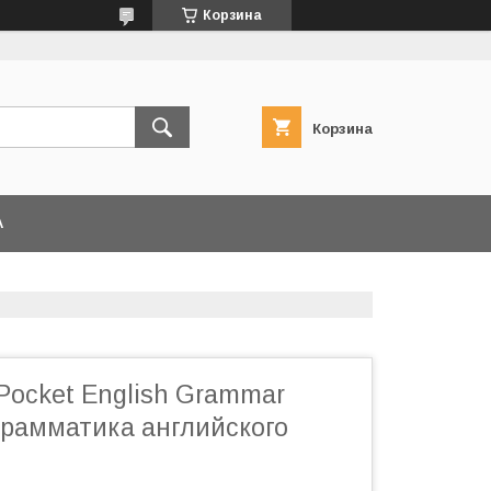
Корзина
Корзина
А
 Pocket English Grammar
грамматика английского